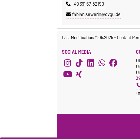
+49 391 67-52190
fabian.sewerin@ovgu.de
Last Modification: 11.05.2025
-
Contact Per
SOCIAL MEDIA
C
O
U
Un
3