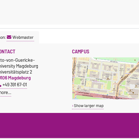
son:
Webmaster
ONTACT
CAMPUS
tto-von-Guericke-
niversity Magdeburg
iversitätsplatz 2
9106 Magdeburg
+49 391 67-01
more…
Show larger map